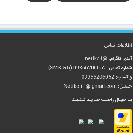
اطلاعات تماس
آیدی تلگرام:
@netiko1
شماره تماس:
09366206052 (فقط SMS)
واتساپ:
09366206052
جیمیل:
Netiko.ir @ gmail.com
بـا خیـال راحـت خـریـد کـنـیـد