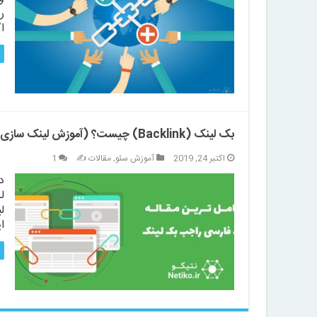
ر
اگ
بک لینک (Backlink) چیست؟ (آموزش لینک سازی اصولی)
اکتبر 24, 2019
آموزش سئو
,
مقالات ✍️
1
د
ل
ل
ا