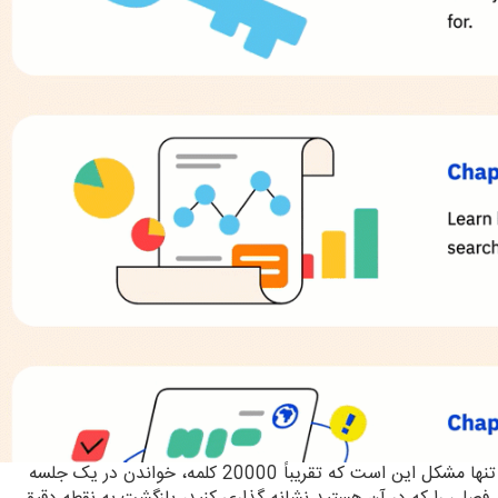
این یک منبع عالی است و ما به آن افتخار می کنیم. تنها مشکل این است که تقریباً 20000 کلمه، خواندن در یک جلسه