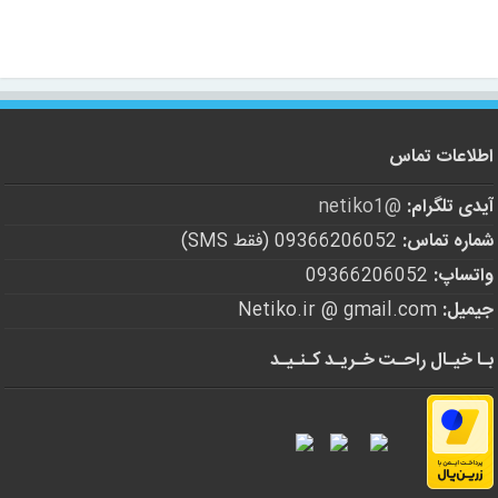
اطلاعات تماس
آیدی تلگرام:
@netiko1
شماره تماس:
09366206052 (فقط SMS)
واتساپ:
09366206052
جیمیل:
Netiko.ir @ gmail.com
بـا خیـال راحـت خـریـد کـنـیـد