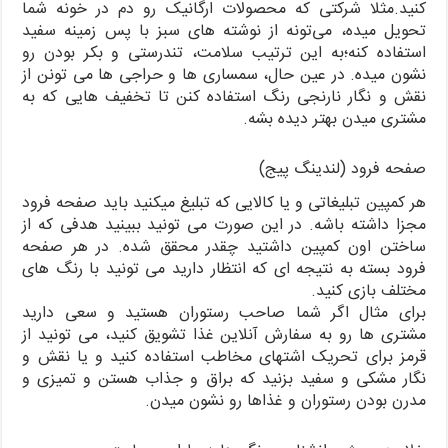
کنید.مثلا شرکتی که محصولات ارگانیک رو دم در خونه شما
تحویل میده، می‌تونه از نوشته های سبز با پس زمینه سفید
استفاده کنه؛به این ترتیب سلامت، تندرستی و بکر بودن رو
نشون میده. در عین حال، سمساری ها و حراجی ها می تونن از
نقش و نگار نارنجی رنگ استفاده کنن تا تخفیف هایی که به
مشتری میدن بهتر دیده بشه.
صفحه فرود (لندینگ پیج)
هر کمپین تبلیغاتی و یا کالایی که تبلیغ میکنید باید صفحه فرود
مجزا داشته باشه. در این صورت می تونید ببینید هدفی که از
ساختن اون کمپین داشتید چقدر محقق شده. در هر صفحه
فرود بسته به نتیجه ای که انتظار دارید می ‌تونید با رنگ های
مختلف بازی کنید.
برای مثال اگر شما صاحب رستوران هستید و سعی دارید
مشتری ها رو به سفارش آنلاین غذا تشویق کنید، می‌ تونید از
قرمز برای تحریک اشتهای مخاطب استفاده کنید و یا نقش و
نگار مشکی و سفید بزنید که براق و جذاب هستن و تمیزی و
مدرن بودن رستوران و غذاها رو نشون میدن.