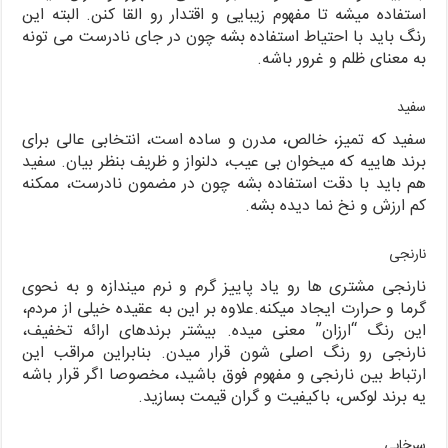
استفاده میشه تا مفهوم زیبایی و اقتدار رو القا کنن. البته این
رنگ باید با احتیاط استفاده بشه چون در جای نادرست می تونه
به معنای ظلم و غرور باشه.
سفید
سفید که تمیز، خالص، مدرن و ساده است، انتخابی عالی برای
برند هاییه که میخوان بی عیب، دلنواز و ظریف بنظر بیان. سفید
هم باید با دقت استفاده بشه چون در مضمون نادرست، ممکنه
کم ارزش و نخ نما دیده بشه.
نارنجی
نارنجی مشتری ها رو یاد پاییز گرم و نرم میندازه و به نحوی
گرما و حرارت ایجاد میکنه.علاوه بر این به عقیده خیلی از مردم،
این رنگ “ارزان” معنی میده. بیشتر برندهای ارائه تخفیف،
نارنجی رو رنگ اصلی شون قرار میدن. بنابراین مراقب این
ارتباط بین نارنجی و مفهوم فوق باشید، مخصوصا اگر قرار باشه
یه برند لوکس، باکیفیت و گران قیمت بسازید.
سرخابی