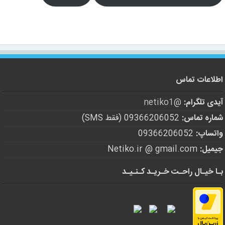
اطلاعات تماس
آیدی تلگرام:
@netiko1
شماره تماس:
09366206052 (فقط SMS)
واتساپ:
09366206052
جیمیل:
Netiko.ir @ gmail.com
بـا خیـال راحـت خـریـد کـنـیـد