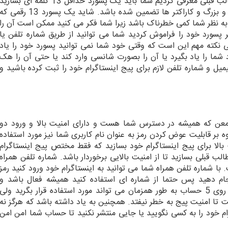
با استفاده از تمامی نکته ها و روش هایی که در مطالب قبلی معرفی کردیم شما باید یک پسورد حداقل 13 کلمه ای بسازی
تا امنیت پسورد شما با وجود اعداد و حروف کوچک و بزرگ و کاراکتر ها تضمین شده باشد. شاید یک پسورد 13 رقمی ک
به نظر شما کمی خطرناک باشد زیرا شما فکر می کنید ممکن است آن را
پسورد خود را فراموش کردید شما می توانید از طریق شماره تلفن یا
 نکته مهم این است که وقتی خود شما نمی توانید پسورد خود را یاد
ما را یاد بگیرد یا آن را بصورت شانسی وارد کند یا حتی آن را هک
ل و شماره تلفن لازم برای پیج اینستاگرام خود را ثبت کرده باشید و
معن که همیشه در دسترس شما هست و دارای امنیت بالا و ورود دو
ه بر قابلیت عوض کردن رمز به عنوان نام کاربری شما نیز مورد استفاده
الا برای پیج اینستاگرام خود بسازید که فقط مختص پیج اینستاگرام
لب قبلی بسازید تا از امنیت بالایی برخوردار باشد. شماره تلفن همراه
ا شماره تلفن همراه شما می توانید به اینستاگرام خود ورود کنید رمز
جام دهید پس حتما از شماره ای استفاده کنید همیشه فعال باشد و
دردسترس شما باشد. در اینستاگرام هر شماره تلفن روی 5 حساب به طور همزمان می تواند مورد استفاده قرار بگرید ولی
تا امنیت پیج به خطر نیفتد. همچنین به یاد داشته باشد که هرگز نه
ام خود را به کسی نگویید یا جایی منتشر نکنید تا حساب شما امن امن