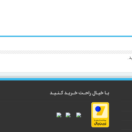
د
.
بـا خیـال راحـت خـریـد کـنـیـد