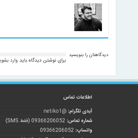
دیدگاهتان را بنویسید
برای نوشتن دیدگاه باید
وارد بشوی
اطلاعات تماس
آیدی تلگرام:
@netiko1
شماره تماس:
09366206052 (فقط SMS)
واتساپ:
09366206052