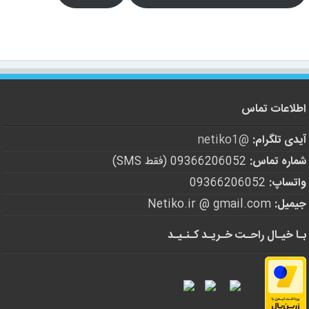
اطلاعات تماس
آیدی تلگرام:
@netiko1
شماره تماس:
09366206052 (فقط SMS)
واتساپ:
09366206052
جیمیل:
Netiko.ir @ gmail.com
بـا خیـال راحـت خـریـد کـنـیـد