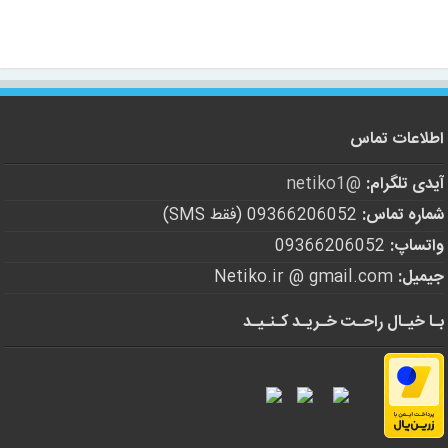
اطلاعات تماس
آیدی تلگرام:
@netiko1
شماره تماس:
09366206052 (فقط SMS)
واتساپ:
09366206052
جیمیل:
Netiko.ir @ gmail.com
بـا خیـال راحـت خـریـد کـنـیـد