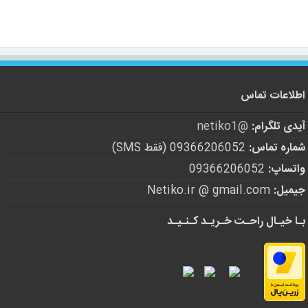
اطلاعات تماس
آیدی تلگرام:
@netiko1
شماره تماس:
09366206052 (فقط SMS)
واتساپ:
09366206052
جیمیل:
Netiko.ir @ gmail.com
بـا خیـال راحـت خـریـد کـنـیـد