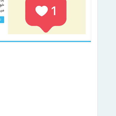
خود
میش
ت