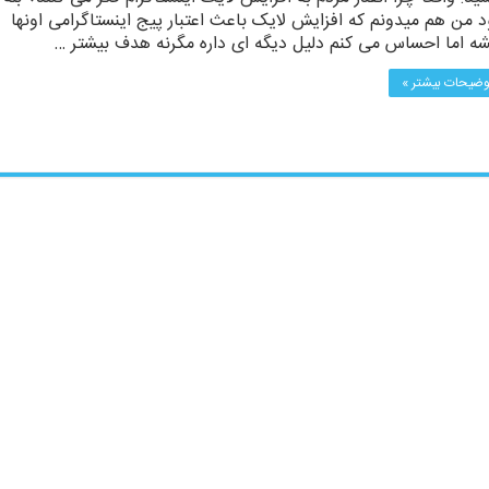
 من هم میدونم که افزایش لایک باعث اعتبار پیج اینستاگرامی اونها
ه اما احساس می کنم دلیل دیگه ای داره مگرنه هدف بیشتر …
وضیحات بیشتر »