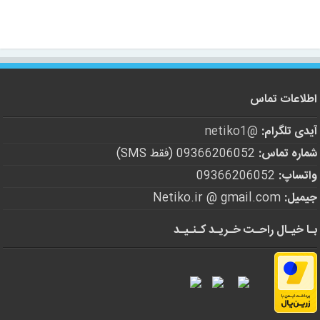
اطلاعات تماس
آیدی تلگرام:
@netiko1
شماره تماس:
09366206052 (فقط SMS)
واتساپ:
09366206052
جیمیل:
Netiko.ir @ gmail.com
بـا خیـال راحـت خـریـد کـنـیـد