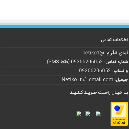
اطلاعات تماس
آیدی تلگرام:
@netiko1
شماره تماس:
09366206052 (فقط SMS)
واتساپ:
09366206052
جیمیل:
Netiko.ir @ gmail.com
بـا خیـال راحـت خـریـد کـنـیـد