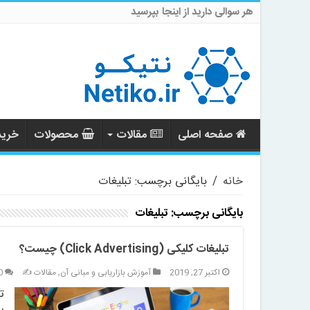
هر سوالی دارید از اینجا بپرسید
صفحه اصلی
مقالات
محصولات
خرید 
خانه
/
بایگانی برچسب: تبلیغات
بایگانی برچسب:
تبلیغات
تبلیغات کلیکی (Click Advertising) چیست؟
اکتبر 27, 2019
آموزش بازاریابی و مبانی آن
,
مقالات ✍️
0
ت
ر