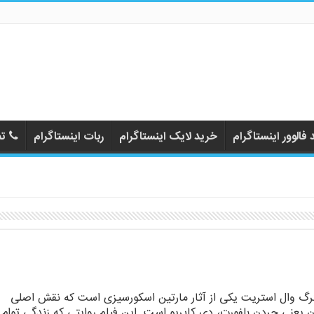
فالوور اینستاگرام
خرید لایک اینستاگرام
ربات اینستاگرام
تم
رگ وال استریت یکی از آثار مارتین اسکورسیزی است که نقش اصلی
ن یعنی جردن بلفورت، دی کاپریو است. این فیلم روایتی که زندگی توام