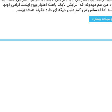
 من هم میدونم که افزایش لایک باعث اعتبار پیج اینستاگرامی اونها
ه اما احساس می کنم دلیل دیگه ای داره مگرنه هدف بیشتر …
وضیحات بیشتر »