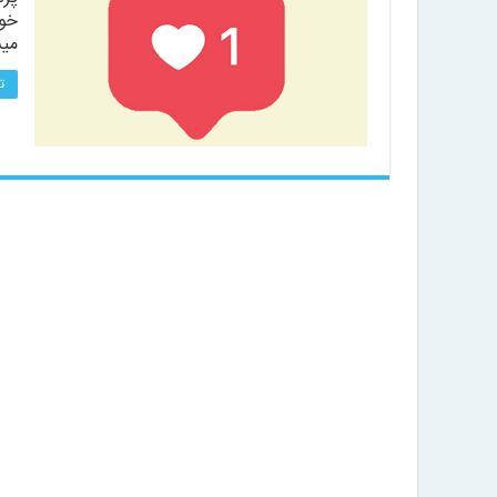
خود
میش
ت