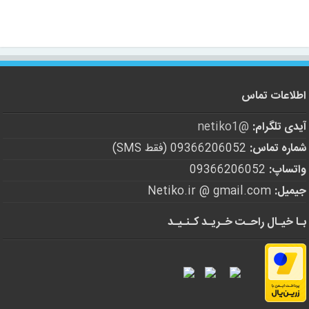
اطلاعات تماس
آیدی تلگرام:
@netiko1
شماره تماس:
09366206052 (فقط SMS)
واتساپ:
09366206052
جیمیل:
Netiko.ir @ gmail.com
بـا خیـال راحـت خـریـد کـنـیـد