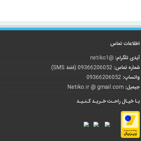
اطلاعات تماس
آیدی تلگرام:
@netiko1
شماره تماس:
09366206052 (فقط SMS)
واتساپ:
09366206052
جیمیل:
Netiko.ir @ gmail.com
بـا خیـال راحـت خـریـد کـنـیـد