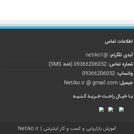
اطلاعات تماس
آیدی تلگرام:
@netiko1
شماره تماس:
09366206052 (فقط SMS)
واتساپ:
09366206052
جیمیل:
Netiko.ir @ gmail.com
بـا خیـال راحـت خـریـد کـنـیـد
آموزش بازاریابی و کسب و کار اینترنتی | Netiko.ir