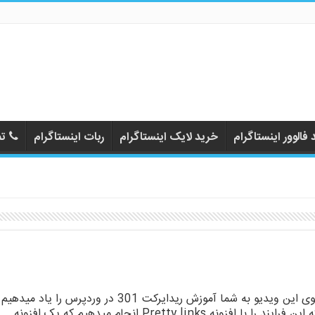
فالوور اینستاگرام
خرید لایک اینستاگرام
ربات اینستاگرام
تم
توی این ویدیو به شما آموزش ریدایرکت 301 در وردپرس را یاد میدهیم
که این فرایند را با افزونه Pretty links انجام میدهیم که یک افزونه