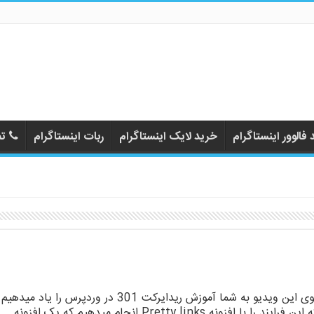
فالوور اینستاگرام
خرید لایک اینستاگرام
ربات اینستاگرام
تم
توی این ویدیو به شما آموزش ریدایرکت 301 در وردپرس را یاد میدهیم
که این فرایند را با افزونه Pretty links انجام میدهیم که یک افزونه