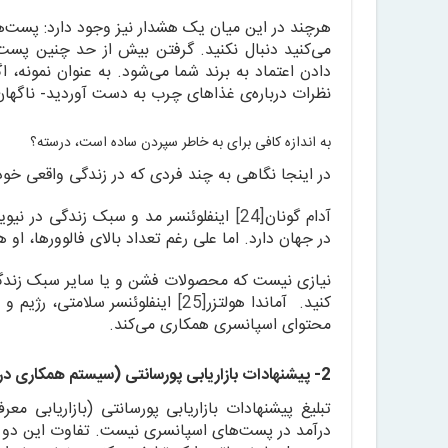
هرچند در این میان یک هشدار نیز وجود دارد: پست‌ها
می‌کنید دنبال نکنید. گرفتن بیش از حد چنین پست‌
دادن اعتماد به برند شما می‌شود. به عنوان نمونه، 
نظرات درباره‌ی غذاهای چرب به دست آوردید- ناگه
به اندازه کافی برای به خاطر سپردن ساده است، درسته؟
در اینجا نگاهی به چند فردی که در زندگی واقعی خود 
آدام گونان
[24]
در جهان دارد. اما علی رغم تعداد بالای فالوورها، او
نیازی نیست که محصولات فشن و یا سایر سبک زندگی 
کنید. آماندا هولتزر
[25]
اینفلوئنسر سلامتی، رژیم و 
محتوای اسپانسری همکاری می‌کند.
2- پیشنهادات بازاریابی پورسانتی (سیستم همکاری در فروش) را تبلیغ کنید
تبلیغ پیشنهادات بازاریابی پورسانتی (بازاریابی 
درآمد در پست‌های اسپانسری نیست. تفاوت این دو ر