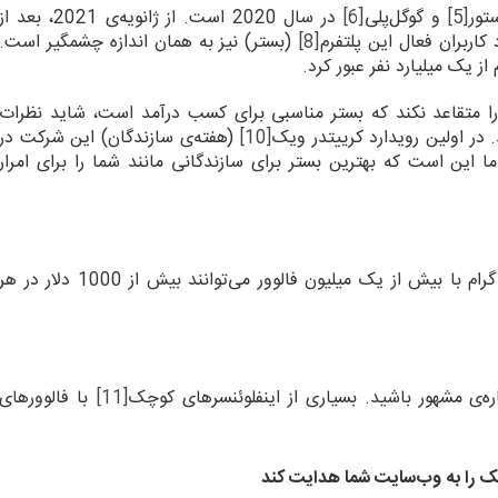
تور
[5]
و گوگل‌پلی
[6]
در سال 2020 است. از ژانویه‌ی 2021، بعد از
 کاربران فعال این پلتفرم
[8]
(بستر) نیز به همان اندازه چشمگیر است.
ا را متقاعد نکند که بستر مناسبی برای کسب درآمد است، شاید نظرات
 در اولین رویدارد کرییتدر ویک
[10]
(هفته‌ی سازندگان) این شرکت در
هدف ما این است که بهترین بستر برای سازندگانی مانند شما را برای امرار
مطابق با گفته‌ی influence.co، حساب‌های اینستاگرام با بیش از یک میلیون فالوور می‌توانند بیش از 1000 دلار در ه
ره‌ی مشهور باشید. بسیاری از اینفلوئنسرهای کوچک
[11]
با فالوورهای
یک را به وب‌سایت شما هدایت کند