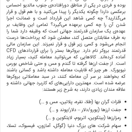
بوده و فردی در یکی از مناطق دورافتاده‌ی جنوب مالدیو احساس
برعکسی دارد! چگونه یکدیگر را پیدا می‌کنید و با هم قول و قرار
می‌گذارید؟ چه کسی شاهد این قرارداد است و ضمانت اجرا
شدن آن را چه کسی برعهده می‌گیرد؟ تمامی این وظایف بر
عهده‌ی یک سازمان قدرتمند جهانی است که وظیفه دارد شما را
به طرف مقابلتان متصل کند، مطمئن شود که پرداخت‌ها درست
انجام می‌شود و کسی زیر قول و قرار نمیزند. این سازمان مالی
قدرتمند بروکر نام دارد. بروکرها بستر را برای قراردادهای CFD
آماده کرده‌اند. کالاهایی که می‌توانید معامله کنید، بسیار زیاد
است. از جفت ارزها گرفته تا گندم و مس و حتی شاخص بورس
نیویورک. هر چیز که قابلیت معامله داشته باشد و کسانی باشند
که بخواهند بر سر آن معامله کنند، در سبد معاملاتی بروکرها
عرضه شده است. مهمترین دارایی‌های که کاربرد جهانی داشته و
علاقه مندان زیادی دارند، به شرح زیر هستند:
فلزات گران بها (طلا، نقره، پلاتین، مس و …)
جفت ارزها (یورو/دلار – دلار/پوند و …)
رمزارزها (بیتکوین، اتریوم، لایتکوین و …)
سهام شرکت های بزرگ دنیا (گوگل، آمازون، فیسبوک، تسلا،