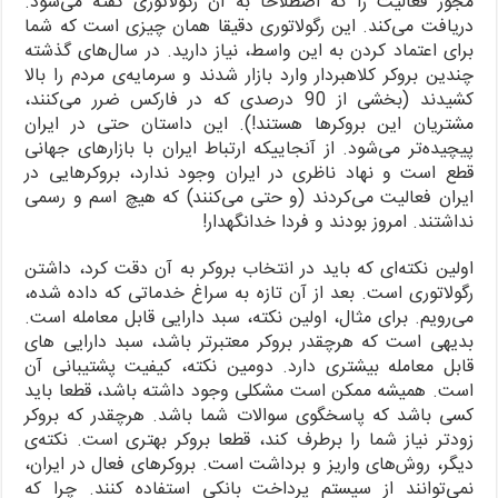
مجوز فعالیت را که اصطلاحا به آن رگولاتوری گفته می‌شود.
دریافت می‌کند. این رگولاتوری دقیقا همان چیزی است که شما
برای اعتماد کردن به این واسط، نیاز دارید. در سال‌های گذشته
چندین بروکر کلاهبردار وارد بازار شدند و سرمایه‌ی مردم را بالا
کشیدند (بخشی از 90 درصدی که در فارکس ضرر می‌کنند،
مشتریان این بروکرها هستند!). این داستان حتی در ایران
پیچیده‌تر می‌شود. از آنجاییکه ارتباط ایران با بازارهای جهانی
قطع است و نهاد ناظری در ایران وجود ندارد، بروکرهایی در
ایران فعالیت می‌کردند (و حتی می‌کنند) که هیچ اسم و رسمی
نداشتند. امروز بودند و فردا خدانگهدار!
اولین نکته‌ای که باید در انتخاب بروکر به آن دقت کرد، داشتن
رگولاتوری است. بعد از آن تازه به سراغ خدماتی که داده شده،
می‌رویم. برای مثال، اولین نکته، سبد دارایی قابل معامله است.
بدیهی است که هرچقدر بروکر معتبرتر باشد، سبد دارایی های
قابل معامله بیشتری دارد. دومین نکته، کیفیت پشتیبانی آن
است. همیشه ممکن است مشکلی وجود داشته باشد، قطعا باید
کسی باشد که پاسخگوی سوالات شما باشد. هرچقدر که بروکر
زودتر نیاز شما را برطرف کند، قطعا بروکر بهتری است. نکته‌ی
دیگر، روش‌های واریز و برداشت است. بروکرهای فعال در ایران،
نمی‌توانند از سیستم پرداخت بانکی استفاده کنند. چرا که