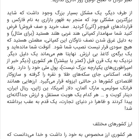
صبر کردن تا صبح اولین روز اداری ندارید.
از طرف دیگر، یک مشکل بسیار بزرگ وجود داشت که شاید
بزرگترین مشکلی بود که منجر به ظهور بازاری به نام فارکس و
قراردادهای فیوچر (آتی) گردید. صف خرید و صف فروش! فرض
کنید شما سهامدار کمپانی هند غربی هلند هستید (برای مثال) و
به دلیل غرق شدن نصف ناوگان این کمپانی، مطمئن هستید که
هیچ سودی قرار نیست نصیب شما شود. آنوقت شما مانده‌اید و
یک برگه‌ی کاغذ بی ارزش. نهایتا هم می‌ماند یک دلیل دیگر.
نزدیک به یک قرن قبل (کمتر یا بیشتر!) هر کشوری (دیگر خبر از
امپراطوری‌های یکپارچه بزرگ نیست)، پول ملی خود را دارد. رفته
رفته، اسکناس جای سکه‌های طلا و نقره را گرفته و سازوکار
اقتصادی کشورها در حالتی ایزوله قرار می‌گیرد. ارزهایی همانند
فرانک سوئیس، مارک آلمان، دلار آمریکا، ین ژاپن، ریال ایران،
دینار کویت و … هر کدام یک هویت مستقل و ارزش جداگانه‌ای
پیدا کردند و ظاهرا در دنیای تجارت، یک قدم به عقب برداشته
شد!
ارز کشورهای مختلف
هر کشوری ارز مخصوص به خود را داشت و خدا می‌دانست که