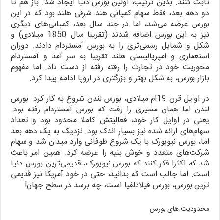
ثابت کنند. بدین ترتیب، اولین بورس دنیا ایجاد شد. باز هم تا
دو دهه بعد، فقط سهام کمپانی هند شرقی هلند بود که در این
بورس عرضه می‌شد، اما در چند سال بعد، کمپانی‌های دیگری
نیز به این بورس اضافه شدند (تقریبا سال 1850 میلادی) و
شکل و شمایل رسمی‌تری را به بورس آمستردام دادند. دوران
استعماری و امپریالیستی هلند تقریبا به سر آمد و آمستردام
محوریت خود در تجارت را رفته رفته از دست داد. اما مفهوم
بازار بورس، به شکل بهتر و بزرگتری در اروپا ادامه پیدا کرد.
در اوایل قرن 19ام میلادی، بورس لندن شروع به کار کرد. بورس
لندن اما همان مسیری را رفت که بورس آمستردام رفته بود.
یعنی در اوایل کار خود، فعالیتش کاملا محدود بود و تعداد
سهام‌های ارائه شده نیز بسیار اندک بود. نزدیک به یک دهه بعد
اما، بورس نیویورک با یک شروع طوفانی وارد میدان شد و سهام
شرکت‌های متعدد و خوش بنیه را عرضه کرد. همین امر باعث
شد که اکثرا فکر کنند که بورس نیویورک، قدیمی‌ترین بورس دنیا
است. اما جالب است که بدانید، حتی در خود آمریکا نیز قدیمی
ترین بورس، بورس فیلادلفیا است، چه برسد در سطح جهان!
محدودیت های بورس