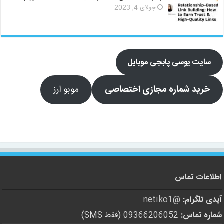
جولای 4, 2023
سایت یوسی پابجی موبایل
خرید شماره مجازی اختصاصی
موبو ارز
اطلاعات تماس
آیدی تلگرام:
@netiko1
شماره تماس:
09366206052 (فقط SMS)