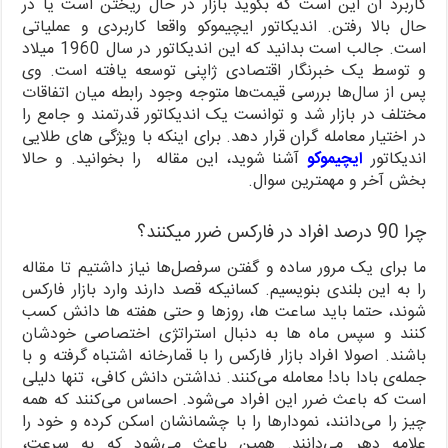
کاربرد ان این است که بگوید بازار در حال ریختن است یا در
حال بالا رفتن. اندیکاتور ایچیموکو واقعا کاربردی و عملیاتی
است. جالب است بدانید که این اندیکاتور در سال 1960 میلاد
و توسط یک خبرنگار اقتصادی ژاپنی توسعه یافته است. وی
پس از سال‌ها بررسی قیمت‌ها متوجه وجود رابطه میان اتفاقات
مختلف در بازار شد و توانست یک اندیکاتور قدرتمند و جامع را
در اختیار معامله گران قرار دهد. برای اینکه با ویژگی های طلایی
اندیکاتور
ایچیموکو
آشنا شوید، این مقاله را بخوانید. و حالا
بخش آخر و مهمترین سوال.
چرا 90 درصد افراد در فارکس ضرر میکنند؟
ما برای یک مرور ساده و گفتن سرفصل‌ها نیاز داشتیم تا مقاله
را به این بلندی بنویسیم. کسانیکه قصد دارند وارد بازار فارکس
شوند، حتما باید ساعت ها، روزها و حتی هفته ها دانش کسب
کنند و سپس ماه ها به دنبال استراتژی اختصاصی خودشان
باشند. اصولا افراد بازار فارکس را با قمارخانه اشتباه گرفته و با
جمله‌ی بادا باد! معامله می‌کنند. نداشتن دانش کافی، تنها دلیلی
است که باعث ضرر این افراد می‌شود. احساس می‌کنند که همه
چیز را می‌دانند، نمودارها را با چشمانشان اسکن کرده و خود را
علامه دهر می‌دانند. همین باعث می‌شود که به سرعت،