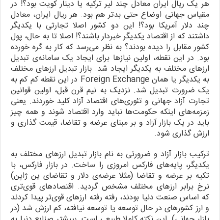
هر یک ریال ایران معادل چند لیر ترکیه یا دینار کویت بود؟! در
مقیاس جهانی اوضاع حتی بدتر هم بود. هر ریال ایران، معادل
چند دلار آمریکا بود؟! این دو کشور اصلا تجارتی با یکدیگر
داشتند که از اقتصاد یکدیگر خبردار باشند؟! اصلا تا به حال، پول
کشور مقابل را دیده بودند؟ به نظر می‌رسد که کار به گره خورده
بود. در این نقطه، اولین نیازها برای ایجاد یک سامانه‌ی تبدیل
ارزهای مختلف به یکدیگر ایجاد شد. بازار تبدیل ارزهای مختلف
به یکدیگر یا همان Foreign Exchange در این نقطه کم کم به
یک ضرورت تبدیل شد. نزدیک به نیم قرن قبل، اولین قوانین
تجارت آزاد جهانی و تئوری‌های اقتصاد آزاد کلید خوردند. یعنی
زمزمه‌های اینکه حکومت‌ها نباید وارد اقتصاد شوند و همه چیز
باید در یک بازار آزاد و بر مبنای عرضه و تقاضا، قیمت گذاری و
ارزش گذاری شود.
ترکیب بازار آزاد و ضرورتی به نام بازار تبدیل ارزهای مختلف به
یکدیگر، پایه‌های فارکس امروزی را ساخت. در بازار فارکس، با
تکیه بر عرضه و تقاضا (مثلا عرضه‌ی دلار و تقاضای ین ژاپن)
نرخ برابر ارزهای مختلف مشخص گردید. اقتصادهای قوی‌تری
که اساس صنعت دنیا بودند، رفته رفته ارزهای قوی‌تر پیدا کردند
و ارز کشورهای در حال توسعه یا توسعه نیافته، کم ارزش شد (در
بازار جهانی). این نکته کاملا طبیعی است. بییشتر صنایع دنیا به