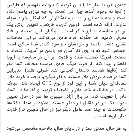
همه‌ی این داستان‌ها را بیان کردیم تا بتوانیم بفهمیم که فارکس
از کجا به وجود آمده، چرا امن است، به چه نیازی پاسخ داده
است و چه خدماتی را به سرمایه‌گذارانی که امکان خرید سهام
ندارند، ارائه کرده است. اولین کاربرد فارکس، تعیین ارزش یک
ارز در مقایسه با ارز دیگر است. بازیگران این صحنه را قبلا
معرفی کردیم. اما چگونه افراد عادی می‌توانند در این معاملات
نقشی داشته باشند و خودشان نیز سود کنند. شما ممکن است
احساس کنید که با روی کار آمدن جو بایدن در آمریکا، اقتصاد و
صنعت آمریکا ضعیف شده و قدرت ارز آن در مقایسه با اروپا
کاهش پیدا کند. از طرف دیگر، فردی درست مخالف شما فکر
کند (دقیقا همانند داستان کمپانی هند شرقی هلند). بنابراین
شما در صدد فروش دلار هستید و نفر دیگری، درصدد خرید دلار.
معامله‌ای میان شما و این فرد از نوع CFD ایجاد شد. مبارک
باشد. در حقیقت، شما دلار را تضعیف کردید و نفر مقابل شما،
دلار را تقویت کرد. در بازار آزاد، میلیون ها نفر در حال تعیین
قدرت یک ارز در مقابل ارز دیگر هستند. علاوه بر شما، بانک‌ها
حکومت‌ها و چند صد عامل دیگر نیز در حال تعیین تراز قدرت
میان ارزها است.
به هر حال، مدتی بعد و در پایان سال، بالاخره مشخص می‌شود