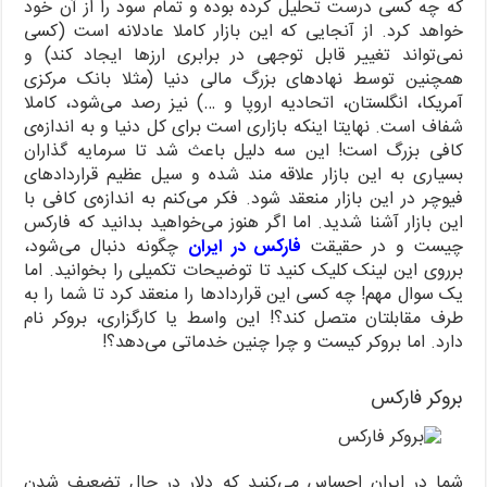
که چه کسی درست تحلیل کرده بوده و تمام سود را از آن خود
خواهد کرد. از آنجایی که این بازار کاملا عادلانه است (کسی
نمی‌تواند تغییر قابل توجهی در برابری ارزها ایجاد کند) و
همچنین توسط نهادهای بزرگ مالی دنیا (مثلا بانک مرکزی
آمریکا، انگلستان، اتحادیه اروپا و …) نیز رصد می‌شود، کاملا
شفاف است. نهایتا اینکه بازاری است برای کل دنیا و به اندازه‌ی
کافی بزرگ است! این سه دلیل باعث شد تا سرمایه گذاران
بسیاری به این بازار علاقه مند شده و سیل عظیم قراردادهای
فیوچر در این بازار منعقد شود. فکر می‌کنم به اندازه‌ی کافی با
این بازار آشنا شدید. اما اگر هنوز می‌خواهید بدانید که فارکس
چیست و در حقیقت
فارکس در ایران
چگونه دنبال می‌شود،
برروی این لینک کلیک کنید تا توضیحات تکمیلی را بخوانید. اما
یک سوال مهم! چه کسی این قراردادها را منعقد کرد تا شما را به
طرف مقابلتان متصل کند؟! این واسط یا کارگزاری، بروکر نام
دارد. اما بروکر کیست و چرا چنین خدماتی می‌دهد؟!
بروکر فارکس
شما در ایران احساس می‌کنید که دلار در حال تضعیف شدن