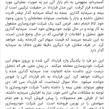
آمستردام، مفهومی به نام بازار آتی نیز به صورت عملیاتی مورد
استفاده قرار گرفت. این مدل قرارداد در حقیقت ترکیبی است از
بیمه و سرمایه گذاری. بسته به اینکه سرمایه گذار چقدر قدرت
تحلیل داشته و بازار را بشناسد، میتواند معامله‌ای را بدون وجود
خود کالا انجام دهد. فرض کنید یک شرکت خودروسازی مشغول
به کار بوده و در حال تولید خودروهای خود است. سرمایه گذاری
طبق تحلیل و اطلاعات از قوانینی که در حال وضع شدن است،
به این نتیجه میرسد که قیمت سهام این کارخانه رشد خواهد
کرد. در طرف مقابل، فرد دیگری دقیقا نظری خلاف به سرمایه
گذار دارد.
این دو فرد با یکدیگر وارد قرارداد آتی شده و برروی سهام این
شرکت خودروسازی معامله میکنند. در زمان مقرر، هر که تحلیل
درست تری داشت، مابه التفاوت عدد سرمایه گذاری شده را
دریافت خواهد کرد. این قرارداد به نام قرارداد آتی یا فیوچر
خوانده میشود. حالا سوال اینجاست که قرارداد سی اف دی
چطور میتواند نقش بیمه را داشته باشد؟ شرکت خودروسازی با
توجه به مشکلات مالی اخیر خود، نیاز به افزایش سرمایه داشته،
اما از طرفی هم محصولات را پیش فروش کرده و هم تمام
سهامش را در بورس فروخته است. این شرکت خودروسازی
قراردادهای آتی را برای سرمایه گذاران عرضه خواهد کرد. افرادی