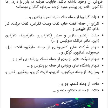
فروش آن وجود داشته باشد، قابلیت عرضه در بازار را دارد. اما
تا کنون اقلام زیر بیشتر مورد توجه سرمایه گذاران بوده‌اند:
فلزات گرانبها از جمله طلا، نقره، مس، پلاتین و …
انرژی از جمله: نفت خام، نفت وست تگزاس، نفت برنت، گاز
خام، گاز طبیعی و …
جفت ارزهای ماژور و مینور (دلار/یورو، دلار/پوند، دلار/ین
ژاپن، دلار، فرانک سوئیس و …)
سهام شرکت های کامپیوتری از جمله مایکروسافت، اپل،
فیسبوک، آمازون، گوگل و …
سهام شرکت های تولیدی از جمله تسلا، پورشه، بی ام و و …
سهام باشگاه های ورزشی از جمله یوونتوس و …
رمزارزها از جمله بیتکوین، اتریوم، لایت کوین، بیتکوین کش و
…
غلات از جمله گندم، جو و ..
کالاها از جمله کاکائو، پنبه و …