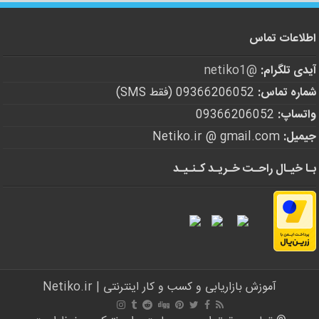
اطلاعات تماس
آیدی تلگرام:
@netiko1
شماره تماس:
09366206052 (فقط SMS)
واتساپ:
09366206052
جیمیل:
Netiko.ir @ gmail.com
بـا خیـال راحـت خـریـد کـنـیـد
آموزش بازاریابی و کسب و کار اینترنتی | Netiko.ir