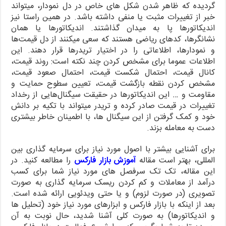
گردیده که ظاهر شدن شکل های خاص در دل نمودار، میتواند
خبر از تغییرات مثبت یا منفی داشته باشد. در همین راستا نیز
اندیکاتورها پا به میدان گذاشتند. اندیکاتورها یا همان
نشانگرها، کدهای ریاضی هستند که سعی میکنند از دل قیمت‌ها
و نمودارها، اطلاعاتی را در اختیار تریدرها قرار دهند. این
اطلاعات عموما برای مشخص کردن چند نکته است: روند قیمت،
کانال قیمت، احتمال شکست قیمت، احتمال صعود قیمت،
مشخص کردن نقطه بازگشت قیمت، تعیین سطوح حمایت و
مقاومت و … این اندیکاتورها در حقیقت سیگنال‌هایی از رخداد
تغییرات در قیمت صادر کرده و تریدر میتواند با تکیه بر دانش
خود و کمک گرفتن از این سیگنال ها، با اطمینان خاطر بیشتری
دست به معامله بزند.
برای آشنایی بیشتر با اصول مورد نیاز برای سرمایه گذاری بین
المللی، بهتر است مقاله
آموزش بازار فارکس
را مطالعه کنید. در
این مقاله، تک تک سرفصل های مورد نیاز شما برای کسب
درآمد از معاملات و کم کردن ریسک سرمایه گذاری به صورت
تصویری (در صورت لزوم) و یا حتی ویدئویی ارائه شده است.
بعد از اینکه با بازار فارکس و ابزارهای مورد نیاز خود (تحلیل ها
و اندیکاتورها) به صورت کلی آشنا شدید، حال نوبت به آن