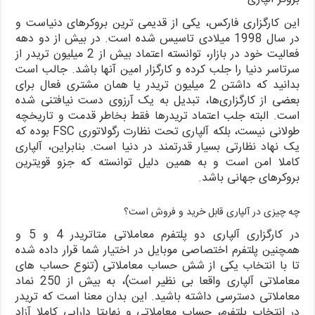
این کارگزاری فارکس، یکی از قدیمی ترین بروکرهای دنیاست و
در سال 1998 میلادی تاسیس شده است. در بیش از دو دهه
فعالیت خود در بازار، توانسته اعتماد بیش از 2 میلیون تریدر از
سرتاسر دنیا را جلب کرده و کارگزار امین آنها باشد. جالب است
بدانید که داشتن 2 میلیون تریدر یا همان مشتری فعال برای
بعضی از کارگزاری‌ها، تبدیل به یک آرزوی دست نیافتنی شده
است. البته جلب اعتماد تریدرها فقط بخاطر قدمت و تاریخچه
طولانی نیست، بلکه آلپاری تحت نظارت رگولاتوری FSC بوده که
یک نهاد نظارتی بسیار قدرتمند در دنیا است. بنابراین، آلپاری
کاملا امن است و به همین دلیل توانسته که جزو قویترین
بروکرهای جهانی باشد.
چه چیزی در آلپاری قابل خرید و فروش است؟
در کارگزاری آلپاری دو پلتفرم معاملاتی متاتریدر 4 و 5 و
همچنین پلتفرم اختصاصی موبایل در اختیار شما قرار داده شده
تا با انتخاب یکی از شش حساب معاملاتی (تنوع حساب های
معاملاتی آلپاری واقعا بی نظیر است)، به بیش از 250 نماد
معاملاتی دسترسی داشته باشید. این بدان معنا است که تریدر
در انتخاب پلتفرم، حساب معاملاتی و نهایتا دارایی کاملا آزاد