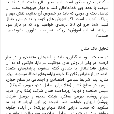
میکنند. حتی ممکن است این ضرر مالی باعث شود که به
سرعت با همه چیز خداحافظی کنند و دیگر هیچوقت سمت آن
نیایند. نکته ی دومی که باید در خصوص آن بدانید، نقش مهم و
پررنگ آموزش است. اگر آموزش های لازمه را به درستی دنبال
کنید، شما جزو آن 30 درصدی خواهید بود که در بازار سود
می‌کنند. اما این آموزش‌هایی که منجر به سودآوری میشوند، چه
هستند؟
تحلیل فاندامنتال
در مبحث سرمایه گذاری، باید پارامترهای متعددی را در نظر
گرفت. در یکی از روش های موفقیت در بازار فارکس که به آن
تحلیل فاندامنتال یا بنیادی گفته میشود، پارامترهای متعدد
اقتصادی از مقیاس کلان تا خرده پارامترهای لحاظ میشوند. برای
مثال، ابتدا شرایط سیاسی، اقتصادی و اجتماعی در سطح جهان،
سپس در سطح کشور (مثلا برای تحلیل دلار، بررسی آمریکا) و
سپس صنعت و نهایتا زیرساخت همان شرکت (مثلا برای خرید
سهام پورشه، بررسی عملکرد هیئت مدیره و پرسنل شرکت
پورشه) ارزیابی خواهند شد. نتیجه ی این ارزیابی‌ها به ما
میگوید که قیمت دارایی (مثلا سهام پورشه) در آینده چگونه
خواهد بود. در نتیجه‌ی تحلیل بنیادین، سه حالت اتفاق می