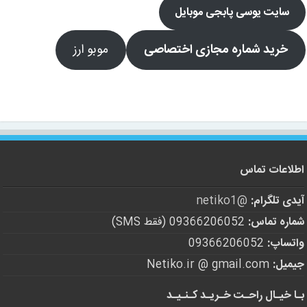
سایت یوسی پابجی موبایل
خرید شماره مجازی اختصاصی
موبو ارز
اطلاعات تماس
آیدی تلگرام:
@netiko1
شماره تماس:
09366206052 (فقط SMS)
واتساپ:
09366206052
جیمیل:
Netiko.ir @ gmail.com
بـا خیـال راحـت خـریـد کـنـیـد