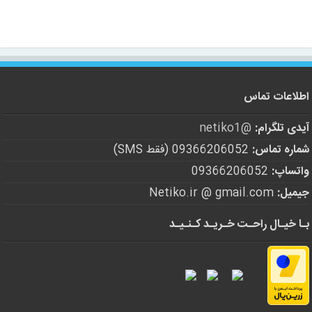
اطلاعات تماس
آیدی تلگرام:
@netiko1
شماره تماس:
09366206052 (فقط SMS)
واتساپ:
09366206052
جیمیل:
Netiko.ir @ gmail.com
بـا خیـال راحـت خـریـد کـنـیـد