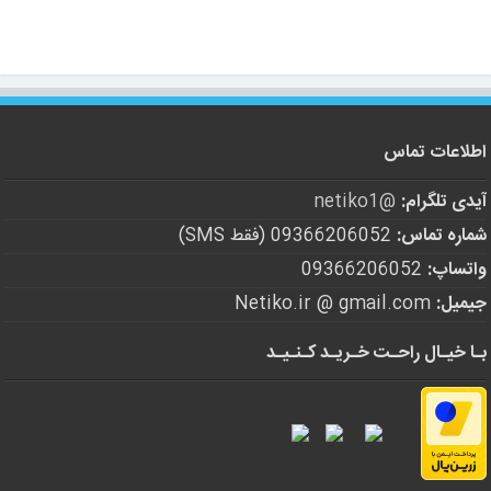
اطلاعات تماس
آیدی تلگرام:
@netiko1
شماره تماس:
09366206052 (فقط SMS)
واتساپ:
09366206052
جیمیل:
Netiko.ir @ gmail.com
بـا خیـال راحـت خـریـد کـنـیـد