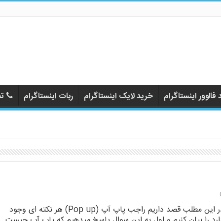
فالوور اینستاگرام
خرید لایک اینستاگرام
ربات اینستاگرام
تم
در این مطلب قصد داریم راجب پاپ آپ (Pop up) هر نکته ای وجود
ارد را بیان کنیم و اول به این سوال پاسخ میدهیم که پاپ آپ چیست