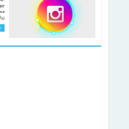
چون
محد
زیا
ت