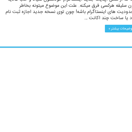
 سلیقه هرکسی فرق میکنه. علت این موضوع میتونه بخاطر
ودیت های اینستاگرام باشه! چون توی نسخه جدید اجازه ثبت نام
د یا ساخت چند اکانت …
وضیحات بیشتر »