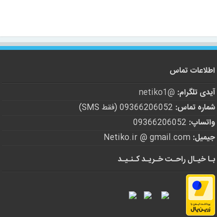
اطلاعات تماس
آیدی تلگرام:
@netiko1
شماره تماس:
09366206052 (فقط SMS)
واتساپ:
09366206052
جیمیل:
Netiko.ir @ gmail.com
بـا خیـال راحـت خـریـد کـنـیـد