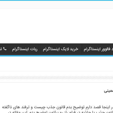
فالوور اینستاگرام
خرید لایک اینستاگرام
ربات اینستاگرام
تم
ر اینجا قصد دارم توضیح بدم قانون جذب چیست و ترفند های ناگفته
انون جذب یا جاذبه در فیلم راز رو براتون توضیح بدم, این مقاله در