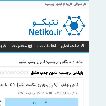
هر سوالی دارید از اینجا بپرسید
صفحه اصلی
مقالات
محصولات
خرید 
خانه
/
بایگانی برچسب: قانون جذب عشق
بایگانی برچسب:
قانون جذب عشق
قانون جذب 【8 راز پنهان و شگفت انگیز】100% تضمینی
آگوست 14, 2019
مقالات ✍️
,
موفقیت
2
د
ق