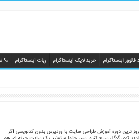
فالوور اینستاگرام
خرید لایک اینستاگرام
ربات اینستاگرام
تم
روز ترین دوره آموزش طراحی سایت با وردپرس بدون کدنویسی اگر
لدید توی گوگل سرچ کنید, پس حتما میتونید یک سایت حرفه ای هم