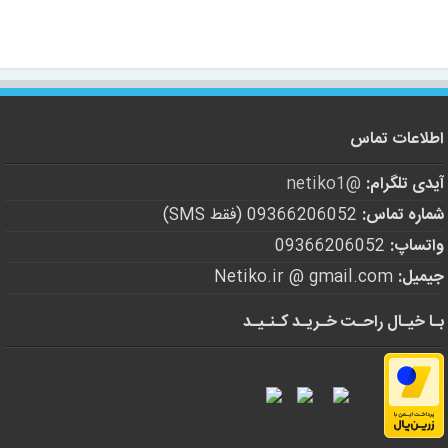
اطلاعات تماس
آیدی تلگرام:
@netiko1
شماره تماس:
09366206052 (فقط SMS)
واتساپ:
09366206052
جیمیل:
Netiko.ir @ gmail.com
بـا خیـال راحـت خـریـد کـنـیـد