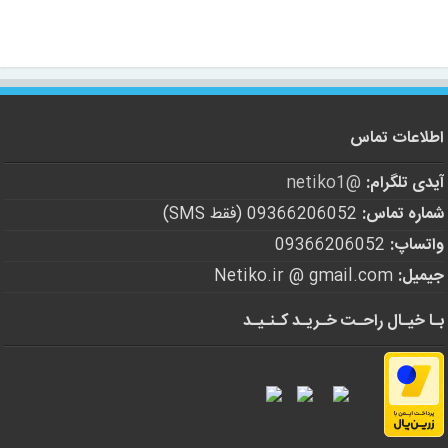
اطلاعات تماس
آیدی تلگرام:
@netiko1
شماره تماس:
09366206052 (فقط SMS)
واتساپ:
09366206052
جیمیل:
Netiko.ir @ gmail.com
بـا خیـال راحـت خـریـد کـنـیـد