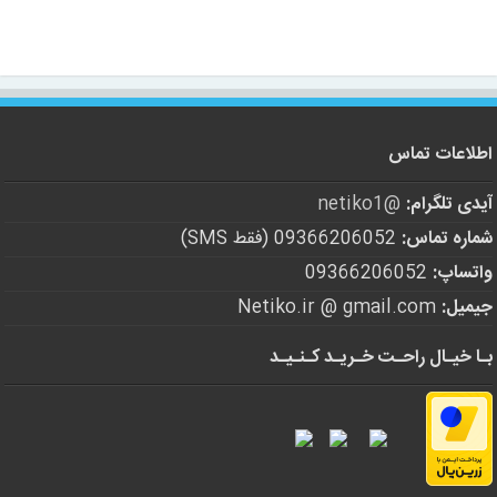
اطلاعات تماس
آیدی تلگرام:
@netiko1
شماره تماس:
09366206052 (فقط SMS)
واتساپ:
09366206052
جیمیل:
Netiko.ir @ gmail.com
بـا خیـال راحـت خـریـد کـنـیـد