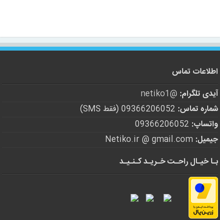
اطلاعات تماس
آیدی تلگرام:
@netiko1
شماره تماس:
09366206052 (فقط SMS)
واتساپ:
09366206052
جیمیل:
Netiko.ir @ gmail.com
بـا خیـال راحـت خـریـد کـنـیـد