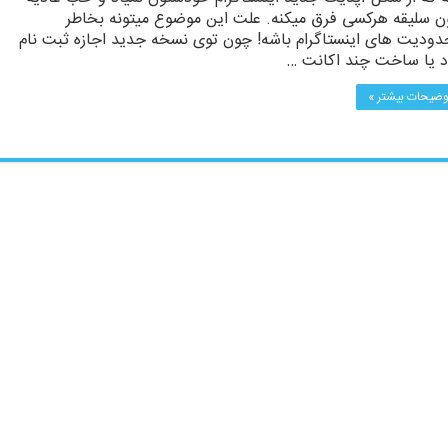
 سلیقه هرکسی فرق میکنه. علت این موضوع میتونه بخاطر
ودیت های اینستاگرام باشه! چون توی نسخه جدید اجازه ثبت نام
د یا ساخت چند اکانت …
وضیحات بیشتر »