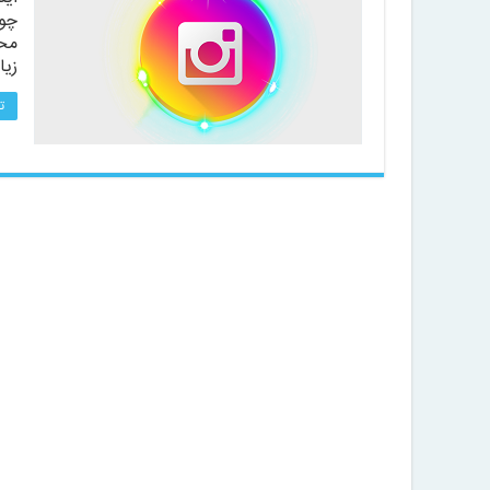
چون
محد
زیا
ت