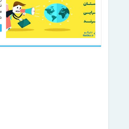
ن
م
د