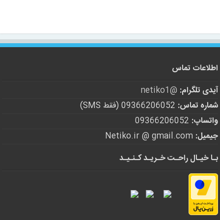
اطلاعات تماس
آیدی تلگرام:
@netiko1
شماره تماس:
09366206052 (فقط SMS)
واتساپ:
09366206052
جیمیل:
Netiko.ir @ gmail.com
بـا خیـال راحـت خـریـد کـنـیـد