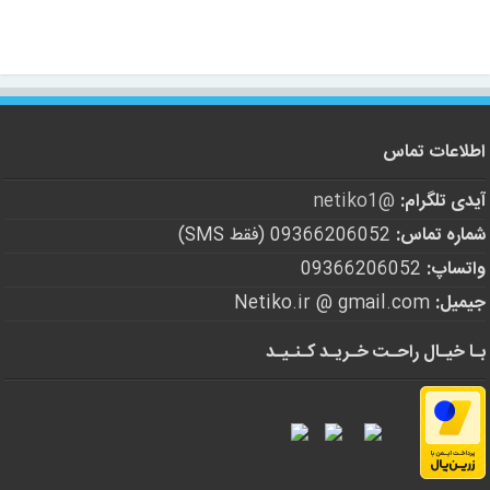
اطلاعات تماس
آیدی تلگرام:
@netiko1
شماره تماس:
09366206052 (فقط SMS)
واتساپ:
09366206052
جیمیل:
Netiko.ir @ gmail.com
بـا خیـال راحـت خـریـد کـنـیـد