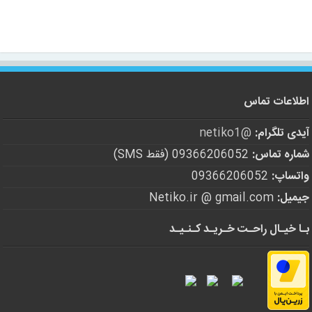
اطلاعات تماس
آیدی تلگرام:
@netiko1
شماره تماس:
09366206052 (فقط SMS)
واتساپ:
09366206052
جیمیل:
Netiko.ir @ gmail.com
بـا خیـال راحـت خـریـد کـنـیـد