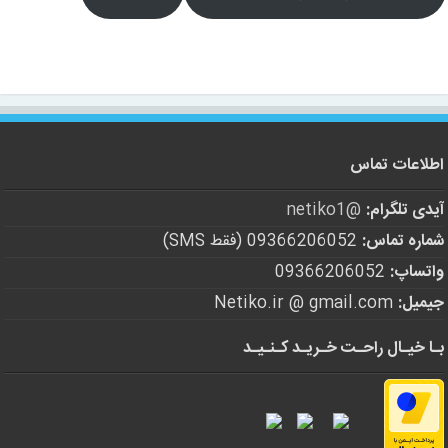
اطلاعات تماس
آیدی تلگرام:
@netiko1
شماره تماس:
09366206052 (فقط SMS)
واتساپ:
09366206052
جیمیل:
Netiko.ir @ gmail.com
بـا خیـال راحـت خـریـد کـنـیـد