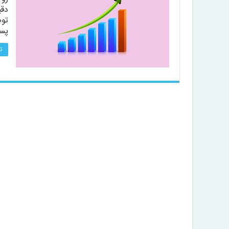
دقی
توض
پس
ت