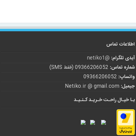
اطلاعات تماس
آیدی تلگرام:
@netiko1
شماره تماس:
09366206052 (فقط SMS)
واتساپ:
09366206052
جیمیل:
Netiko.ir @ gmail.com
بـا خیـال راحـت خـریـد کـنـیـد