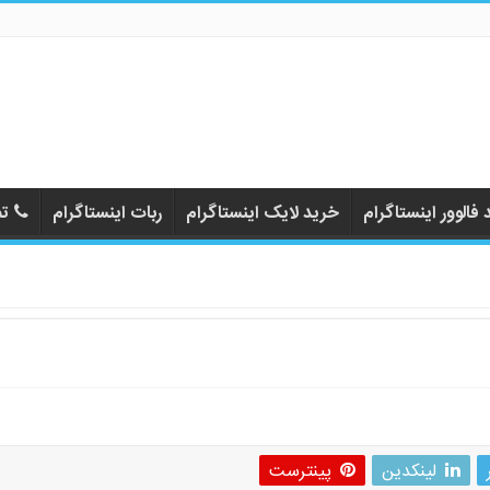
فالوور اینستاگرام
خرید لایک اینستاگرام
ربات اینستاگرام
تم
لینکدین
پینترست