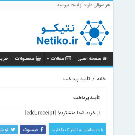
هر سوالی دارید از اینجا بپرسید
صفحه اصلی
مقالات
محصولات
خرید 
خانه
/
تأیید پرداخت
تأیید پرداخت
از خرید شما متشکریم! [edd_receipt]
فیسبوک
تویتر
با دوستانتان به اشتراک بگذارید